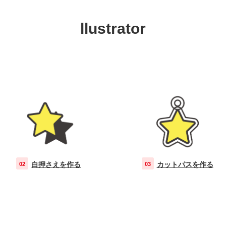
llustrator
白押さえを作る
カットパスを作る
る