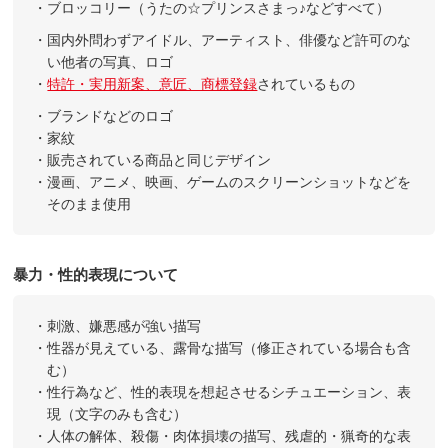
・ブロッコリー（うたの☆プリンスさまっ♪などすべて）
・国内外問わずアイドル、アーティスト、俳優など許可のな
い他者の写真、ロゴ
・
特許・実用新案、意匠、商標登録
されているもの
・ブランドなどのロゴ
・家紋
・販売されている商品と同じデザイン
・漫画、アニメ、映画、ゲームのスクリーンショットなどを
そのまま使用
暴力・性的表現について
・刺激、嫌悪感が強い描写
・性器が見えている、露骨な描写（修正されている場合も含
む）
・性行為など、性的表現を想起させるシチュエーション、表
現（文字のみも含む）
・人体の解体、殺傷・肉体損壊の描写、残虐的・猟奇的な表