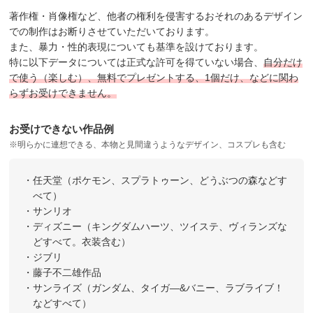
著作権・肖像権など、他者の権利を侵害するおそれのあるデザイン
での制作はお断りさせていただいております。
また、暴力・性的表現についても基準を設けております。
特に以下データについては正式な許可を得ていない場合、
自分だけ
で使う（楽しむ）、無料でプレゼントする、1個だけ、などに関わ
らずお受けできません。
お受けできない作品例
※明らかに連想できる、本物と見間違うようなデザイン、コスプレも含む
・任天堂（ポケモン、スプラトゥーン、どうぶつの森などす
べて）
・サンリオ
・ディズニー（キングダムハーツ、ツイステ、ヴィランズな
どすべて。衣装含む）
・ジブリ
・藤子不二雄作品
・サンライズ（ガンダム、タイガ―&バニー、ラブライブ！
などすべて）