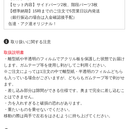
【セット内容】サイドパーツ2枚、階段パーツ3枚
【標準納期】15時までのご注文で5営業日以内発送
（銀行振込の場合は入金確認後手配）
缶達・アク達オリジナル！
取り扱いに関する注意
取扱説明書
・離型紙や半透明のフィルムでアクリル板を保護した状態でお届け
します。ガムテープ等を使用し剥がしてご利用ください。
※ご注文によっては1注文の中で離型紙・半透明のフィルムどちら
も入っている場合がございますが、どちらもガムテープ等で剥がせ
ます。
・差し込み部分は隙間ができる仕様です。奥まで完全に差し込むこ
とはできません。
・力を入れすぎると破損の恐れがあります。
・重たいものを乗せないでください。
移動の際は両手で左右をはさむように持ち上げてください。