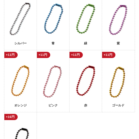
シルバー
青
緑
紫
+11円
+11円
+11円
+11円
オレンジ
ピンク
赤
ゴールド
+16円