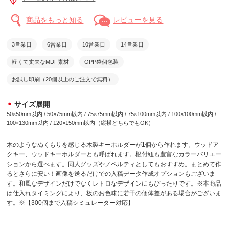
商品をもっと知る
レビューを見る
3営業日
6営業日
10営業日
14営業日
軽くて丈夫なMDF素材
OPP袋個包装
お試し印刷（20個以上のご注文で無料）
サイズ展開
50×50mm以内 / 50×75mm以内 / 75×75mm以内 / 75×100mm以内 / 100×100mm以内 /
100×130mm以内 / 120×150mm以内（縦横どちらでもOK）
木のようなぬくもりを感じる木製キーホルダーが1個から作れます。ウッドア
クキー、ウッドキーホルダーとも呼ばれます。根付紐も豊富なカラーバリエー
ションから選べます。同人グッズやノベルティとしてもおすすめ。まとめて作
るとさらに安い！画像を送るだけでの入稿データ作成オプションもございま
す。和風なデザインだけでなくレトロなデザインにもぴったりです。※本商品
は仕入れタイミングにより、板のお色味に若干の個体差がある場合がございま
す。※【300個まで入稿シミュレーター対応】