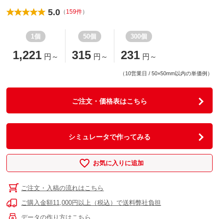
5.0
（
159件
）
1個
50個
300個
1,221
315
231
円～
円～
円～
（10営業日 / 50×50mm以内の単価例）
ご注文・価格表はこちら
シミュレータで作ってみる
お気に入りに追加
ご注文・入稿の流れはこちら
ご購入金額11,000円以上（税込）で送料弊社負担
データの作り方はこちら