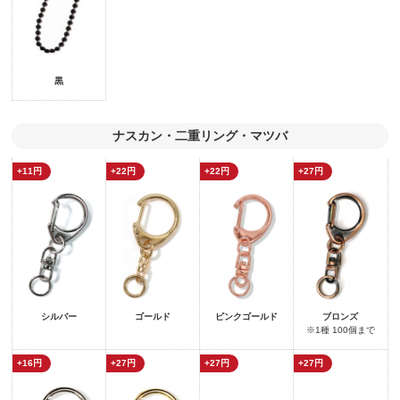
黒
ナスカン・二重リング・マツバ
+11円
+22円
+22円
+27円
シルバー
ゴールド
ピンクゴールド
ブロンズ
※1種 100個まで
+16円
+27円
+27円
+27円