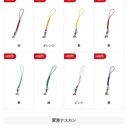
赤
オレンジ
黄
茶
+22円
+22円
+22円
+22円
青
緑
ピンク
紫
変形ナスカン