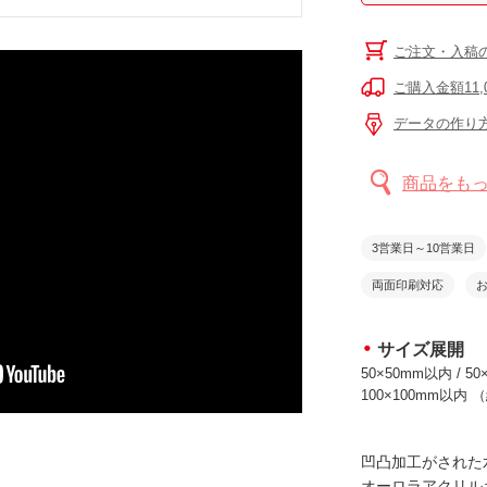
ご注文・入稿
ご購入金額11
データの作り
商品をも
3営業日～10営業日
両面印刷対応
サイズ展開
50×50mm以内 / 50
100×100mm以内
凹凸加工がされた
オーロラアクリル