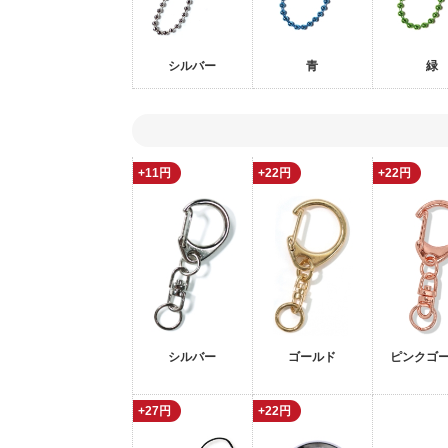
シルバー
青
緑
+11円
+22円
+22円
シルバー
ゴールド
ピンクゴ
+27円
+22円