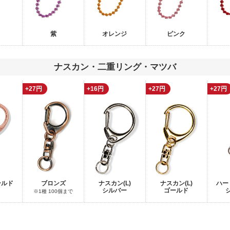
紫
オレンジ
ピンク
ナスカン・二重リング・マツバ
+27円
+16円
+27円
+27円
ールド
ブロンズ
ナスカン(L)
ナスカン(L)
ハー
シルバー
ゴールド
※1種 100個まで