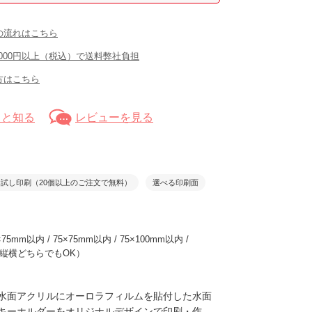
の流れはこちら
,000円以上（税込）で送料弊社負担
方はこちら
っと知る
レビューを見る
お試し印刷（20個以上のご注文で無料）
選べる印刷面
×75mm以内 / 75×75mm以内 / 75×100mm以内 /
 （縦横どちらでもOK）
水面アクリルにオーロラフィルムを貼付した水面
キーホルダーをオリジナルデザインで印刷・作