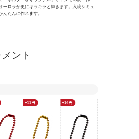
オーロラが更にキラキラと輝きます。入稿シミュ
かんたんに作れます。
チメント
+11円
+16円