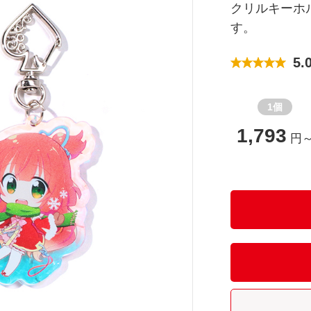
クリルキーホ
す。
5.
1個
1,793
円