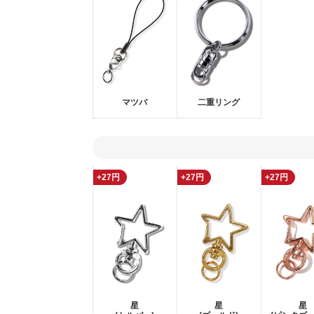
マツバ
二重リング
+27円
+27円
+27円
星
星
星