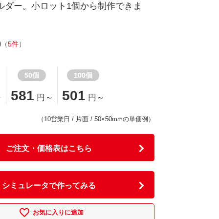
ルダー。小ロット1個から制作できま
0
（
5件
）
50個
100個
581
501
～
円～
円～
（10営業日 / 片面 / 50×50mmの単価例）
ご注文・価格表はこちら
シミュレータで作ってみる
お気に入りに追加