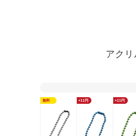
アクリ
無料
+11円
+11円