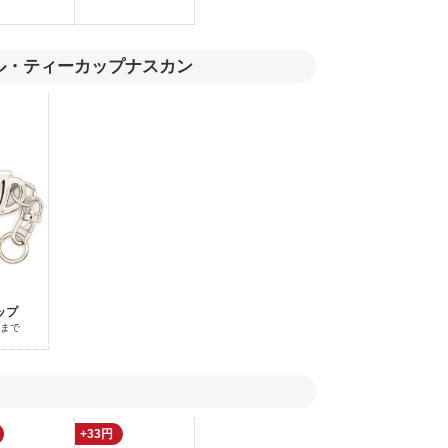
ル・ティーカップナスカン
ップ
個まで
+33円