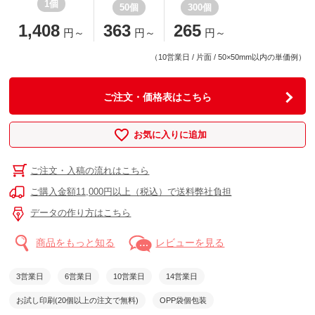
1個
50個
300個
1,408
363
265
円～
円～
円～
（10営業日 / 片面 / 50×50mm以内の単価例）
ご注文・価格表はこちら
お気に入りに追加
ご注文・入稿の流れはこちら
ご購入金額11,000円以上（税込）で送料弊社負担
データの作り方はこちら
商品をもっと知る
レビューを見る
3営業日
6営業日
10営業日
14営業日
お試し印刷(20個以上の注文で無料)
OPP袋個包装